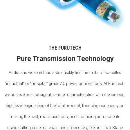
THE FURUTECH
Pure Transmission Technology
Audio and video enthusiasts quickly find the limits of so-called
“industrial” or “hospital” grade AC power connections. At Furutech,
we achieve precise signal transfer characteristics with meticulous,
high-level engineering of the total product, focusing our energy on
making the best, most luxurious, best sounding components
using cutting-edge materials and processes, like our Two-Stage