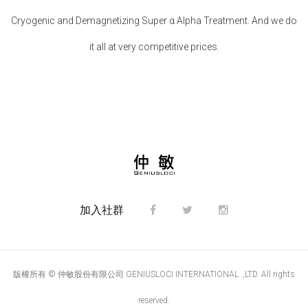
Cryogenic and Demagnetizing Super α Alpha Treatment. And we do
it all at very competitive prices.
加入社群
版權所有 © 仲敏股份有限公司 GENIUSLOCI INTERNATIONAL .,LTD. All rights
reserved.