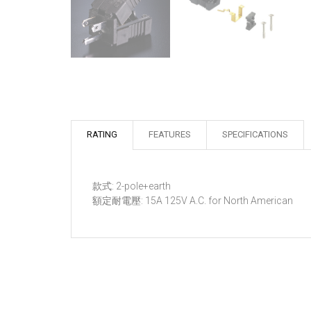
RATING
FEATURES
SPECIFICATIONS
款式: 2-pole+earth
額定耐電壓: 15A 125V A.C. for North American