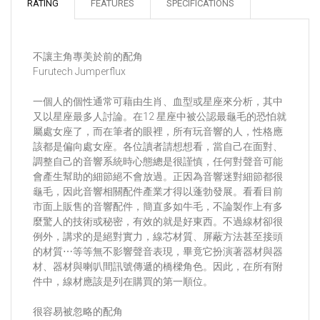
RATING
FEATURES
SPECIFICATIONS
不讓主角專美於前的配角
Furutech Jumperflux
一個人的個性通常可藉由生肖、血型或星座來分析，其中
又以星座最多人討論。在12 星座中被公認最龜毛的恐怕就
屬處女座了，而在筆者的眼裡，所有玩音響的人，性格應
該都是偏向處女座。各位讀者請想想看，當自己在面對、
調整自己的音響系統時心態總是很謹慎，任何對聲音可能
會產生幫助的細節絕不會放過。正因為音響迷對細節都很
龜毛，因此音響相關配件產業才得以蓬勃發展。看看目前
市面上販售的音響配件，簡直多如牛毛，不論製作上有多
麼驚人的技術或秘密，有效的就是好東西。不過線材卻很
例外，講求的是絕對實力，線芯材質、屏蔽方法甚至接頭
的材質⋯等等無不影響聲音表現，畢竟它扮演著器材與器
材、器材與喇叭間訊號傳遞的橋樑角色。因此，在所有附
件中，線材應該是列在購買的第一順位。
很容易被忽略的配角