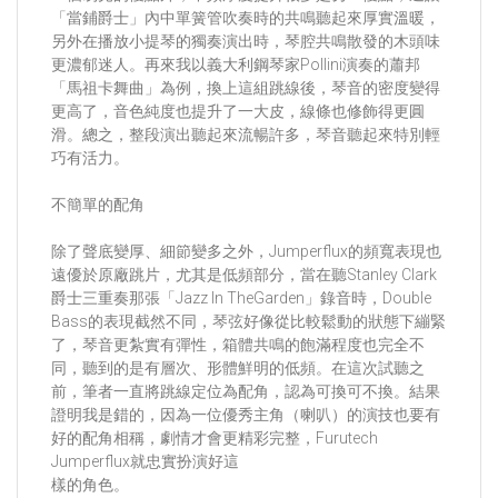
「當鋪爵士」內中單簧管吹奏時的共鳴聽起來厚實溫暖，
另外在播放小提琴的獨奏演出時，琴腔共鳴散發的木頭味
更濃郁迷人。再來我以義大利鋼琴家Pollini演奏的蕭邦
「馬祖卡舞曲」為例，換上這組跳線後，琴音的密度變得
更高了，音色純度也提升了一大皮，線條也修飾得更圓
滑。總之，整段演出聽起來流暢許多，琴音聽起來特別輕
巧有活力。
不簡單的配角
除了聲底變厚、細節變多之外，Jumperflux的頻寬表現也
遠優於原廠跳片，尤其是低頻部分，當在聽Stanley Clark
爵士三重奏那張「Jazz In TheGarden」錄音時，Double
Bass的表現截然不同，琴弦好像從比較鬆動的狀態下繃緊
了，琴音更紮實有彈性，箱體共鳴的飽滿程度也完全不
同，聽到的是有層次、形體鮮明的低頻。在這次試聽之
前，筆者一直將跳線定位為配角，認為可換可不換。結果
證明我是錯的，因為一位優秀主角（喇叭）的演技也要有
好的配角相稱，劇情才會更精彩完整，Furutech
Jumperflux就忠實扮演好這
樣的角色。