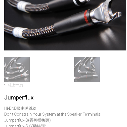
回上一頁
Jumperflux
Hi-END級喇叭跳線
Don't Constrain Your System at the Speaker Terminals!
Jumperflux-B(香蕉插接頭)
Jumperflux-S (Y插接頭)