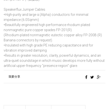
Speakerflux Jumper Cables
•High-purity and large α (Alpha) conductors for minimal
impedance (6.0Sqmm)
•Beautifully engineered high performance rhodium plated
nonmagnetic pure copper spades FP-201(R).
(Rhodium-plated nonmagnetic eutectic copper alloy FP-200B (R)
Banana connectors by request).
•Insulated with high grade PE reducing capacitance and for
vibration improved damping
•Results in greater resolution, clarity, powerful dynamics, and an
ultra-quiet soundstage in which music develops more fully without
artificial upper-frequency “presence region” glare.
我要分享