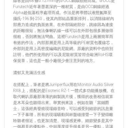
線各是由68 條0.127mm的α-OCC銅線絞繞而成。α-OCC是
Furutech近年著墨甚深的一種材質，是由OCC銅線經過
Alpha超低溫程序處理而成。作法是將導體以液態氮降至
攝氏-196 到-250，使其內部結晶重新排列，以消除線材內
部應力造成的負面效果。在外部隔絕部分，跳線因為連接
的距離很短，無法像喇叭線一樣可以在外部包很多層做得
很粗，否則將無法彎曲。這裡Furutech是用上兩層簡單而
有效的作法，內部那層是用上高等級的PE材質包覆線芯，
外部則是用上高密度編織的尼龍網。原廠的資料中也特別
註明，他們所使用的PE以及尼龍材質皆符合歐洲RoHS環
保規章，這也是一般小廠很少會注意到的地方。
濃郁又充滿活生感
在搭配上，筆者是將Jumperflux用在Monitor Audio Silver
RX8 上，搭配的是Esoteric RZ-1 一體式多功能播放機。在
取代喇叭原廠那薄薄的銅製跳片後，獲得的改善相信就算
是木耳朵也聽得出來。舉實例來說，例如在聽「當鋪爵
士」這張經典發燒現場錄音時，可以感受到細節的訊息量
一下子暴增，所有的現場騷動與杯盤碰撞聲一下子變得離
聆聽者很近，也更加清楚、現場感更棒。細節變多是其中
一個易見的優點外，中頻厚度提升很多是另一優點，這讓