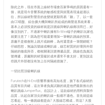
除此之外，現在市面上線材市場會百家爭鳴的原因還有一
個，就是現今音響系統的敏感程度與頻寬表現遠超過以
往，所以線材對聲音的改變就更顯而易「聽」了。以一套
由CD唱盤、綜合擴大機與喇叭所組成的兩聲道系統來看，
基本上必須投資的線材就是訊號線與喇叭線兩項而已，好
像沒別的了。不過家中喇叭擁有Bi-Wire端子的喇叭玩家也
就要注意了！因為您可能還要增加一筆喇叭跳線的預算。
原廠不是都會附上跳片或銅棒，為何還需多一筆開銷呢？
仔細想想，無論訊號線或喇叭線，線芯材質的好壞與外部
隔絕的徹底與否，都攸關著訊號傳遞品質。跳線也負責訊
號傳遞，原廠附的材質礙於成本通常不會太好，更別說這
些跳片外部都沒有加上任何隔絕措施了。
一切比照頂級喇叭線
Furutech在Hi-End音響界擁有高知名度，旗下各式線材的
品質有目共睹，這次筆者負責試聽的就是他們最新推出的
喇叭跳線Jumperflux。在設計上，這款線材的用料與製作
品質，比起自家頂尖的喇叭線一點都不遜色。首先就從線
芯看起。每一條跳線都是由7 大股線芯構成，而這7 大股