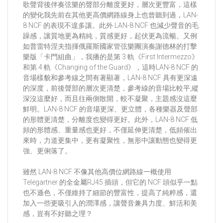
歌聲背後伴奏弦樂的聲部分離度更好，層次更豐富，這樣
的變化我先前在其他更高價網路線身上也曾聽到過，LAN-
8 NCF 的表現不遑多讓。此外 LAN-8 NCF 也減少聲音的毛
躁感，讓質地更為精純，質感更好，起伏更為流暢。又例
如普雷特涅夫指揮俄羅斯國家管弦樂團演奏謝德林的打擊
樂版「卡門組曲」，我播的是第 3 軌《First Intermezzo》
和第 4 軌《Changing of the Guard》，這時LAN-8 NCF 的
音場樣貌和參考線之間有著顯著，LAN-8 NCF 具有更深遠
的深度，前後聲部的層次更清楚，參考線的音場比較平,縱
深沒這麼好，而且往兩側散開，較不凝聚，主題感沒這麼
鮮明。LAN-8 NCF 的音場更深、更立體，各種樂器及聲部
的形體更清楚，分離度也變得更好。此外，LAN-8 NCF 低
頻的形體感、重量感也更好，不僅延伸更清楚，低頻催出
來時，力道更集中，更有凝聚性，無形中讓動態也變得更
強、更俐落了。
雖然 LAN-8 NCF 不像其他高價位網路線一概使用
Telegartner 的全金屬RJ45 插頭，但它的 NCF 頭似乎一點
也不遜色，不僅維持了細節的豐富性，提高了純粹感，還
加入一些更吸引人的潤澤感，讓聲音兼具力度、鮮活和美
感，豈有不好聽之理？