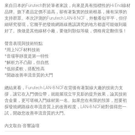
來自日本的Furutech對於筆者來說，向來是具有指標性的Hi End線材
品牌。旗下產品定價不追高，卻有著紮實的技術根基，擁有深厚的
支持群眾。本次評測的Furutech LAN-8 NCF，外貌看似平平，但仔
細研究發現，它幾乎把發燒網路線應該講究的地方都盡可能做到最
好了。換做是其他線材小廠，要做到類似等級，價格肯定翻倍漲！
聲音表現與技術特點:
*用上NCF材料技術
*音場寧靜度是第一特性
*解析力不凸顯，但自然
*低頻柔軟，搭配性高
*開啟改善串流音質的大門
總結來看，Furutech LAN-8 NCF在背後有著製線大廠的技術力支
撐，讓它在入門價位帶，就能展現立竿見影的提升效果，論其技術
含金量，更可堪稱入門線材第一名。如果您在有限的預算，想要初
探發燒網路線在串流音質上的改善程度，LAN-8 NCF絕對值得您一
試，開啟您改善串流音質的大門。
內文取自-音響論壇