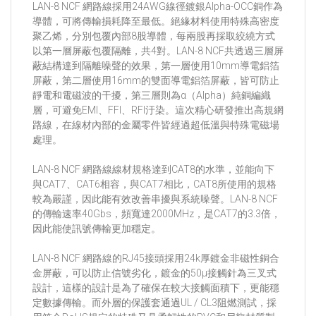
LAN-8 NCF 網路線採用24AWG線徑鍍銀Alpha-OCC銅作為
導體，可將傳輸損耗降至最低。絕緣材料使用特殊高密度
聚乙烯，分別包覆內部8股導體，每兩股再採取絞繞方式
以第一層屏蔽包覆隔離，共4對。LAN-8 NCF共透過三層屏
蔽結構達到隔離噪聲的效果，第一層使用10mm導電鋁箔
屏蔽，第二層使用16mm的雙面導電鋁箔屏蔽，皆可防止
靜電和電磁波的干擾，第三層則為α（Alpha）純銅編織
層，可避免EMI、FFI、RFI汙染。這次精心研發推出高規網
路線，在線材內部的金屬零件皆經過超低溫與特殊電磁場
處理。
LAN-8 NCF 網路線線材規格達到CAT8的水準，並能向下
與CAT7、CAT6相容，與CAT7相比，CAT8所使用的規格
較為嚴謹，因此能有效改善串擾與系統噪聲。LAN-8 NCF
的傳輸速率40Gbs，頻寬達2000MHz，是CAT7的3.3倍，
因此能使訊號傳輸更加穩定。
LAN-8 NCF 網路線的RJ45接頭採用24k厚鍍金非磁性銅合
金屏蔽，可以防止信號劣化，鍍金的50μ接觸針為三叉式
設計，這樣的設計是為了確保在較大接觸面積下，更能穩
定數據傳輸。而外層的保護套通過UL / CL3阻燃測試，採