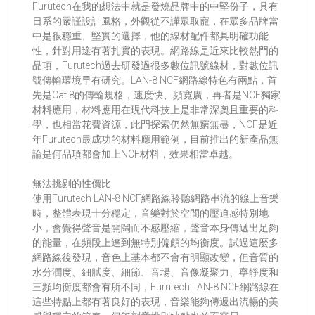
Furutech在我的想法中就是發燒品牌中的中堅份子，具有
日系的嚴謹設計風格，外觀從不譁眾取寵，在眾多品牌當
中是很穩重、堅實的選擇，他的線材配件都具明確功能
性，針對用途有著扎實的表現。網路線是近來比較熱門的
品項，Furutech過去研發過很多數位訊號線材，對數位訊
號傳輸環境早有研究。LAN-8 NCF網路線特色有兩點，首
先是Cat 8的傳輸規格，速度快、頻寬廣，再者是NCF獨家
材料應用，材料應用在現代科技上是非常深奧且重要的科
學，也相當花費資源，此門探索仍然無窮無盡，NCF是近
年Furutech最成功的材料應用範例，目前推出的新產品無
論是何品項都會加上NCF材料，效果相當卓越。
無法挑剔的性價比
使用Furutech LAN-8 NCF網路線聆聽網路串流的線上音樂
時，整體表現十分穩定，音樂對於空間的壓迫感特別地
小，會覺得聲音是開闊而不感壓縮，聲音本身傳遞出足夠
的能量，在頻段上達到無特別偏頗的均衡度。試過這麼多
網路線後發現，音色上基本都不會有明顯改變，但音質的
水分潤度、細膩度、細節、音場、音像凝聚力、寧靜度和
三頻均衡度都會有所不同，Furutech LAN-8 NCF網路線在
這些特點上都有著良好的表現，⾳樂能夠傳遞出流暢的美