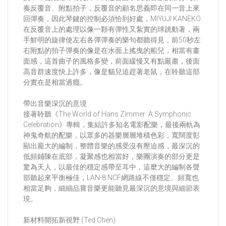
奏反覆音、附點拍子，反覆音的顧名思義即在同一音上來
回彈奏，因此琴鍵的控制必須恰到好處，MIYUJI KANEKO
在反覆音上的處理以像一顆有彈性又紮實的球跳動著，兩
手鮮明的旋律使左右各彈彈奏的樂句都聽得見，前50秒左
右附點的拍子彈奏的像是在水面上搖曳的船兒，相當有畫
面感，這首曲子的風格多變，前面緩慢又有點嚴肅，後面
高音群速度快上許多，像是貓兒追趕著老鼠，在聆聽這部
分實在是相當過癮。
帶出⾳樂深沉的意境
接著聆聽《The World of Hans Zimmer: A Symphonic
Celebration》專輯，集結許多知名電影配樂，最後兩軌為
神⿁奇航的配樂，以眾多的器樂層層堆積⾊彩，寬闊度彰
顯出龐⼤的編制，整體⾳樂的感受沒有壓迫感，最深沉的
低頻鋪陳在底部，凝聚感也相當好，樂團演奏的部分更是
驚為天人，以最佳的穩定感帶至耳中，這麼大的編制各聲
部聽起來平衡極佳，LAN-8 NCF網路線不僅穩定、頻寬也
相當足夠，細細品嘗⾳樂更能聽見最深沉的意境與細節表
現。
新材料開拓新視野 (Ted Chen)