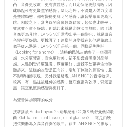
凸，音像更收斂、更有實體感，而且定位感更顯清晰，因
此聽起來有更聚焦的感覺，除此之外，不管是人聲力度還
是整體動態，都有變得更鮮明的感覺，讓音樂氛圍更為活
跳。相較之下，參考線的音像較為鬆散，起伏也比較平，
雖然並不會不好聽，但聽起來就是比較淡而無味。除了讓
音像更為具體，LAN-8 NCF 還帶出另一個變化，就是讓音
色變得更好聽、更悅耳了！這樣的改變我在其他網路線上
似乎從未遇過，LAN-8 NCF 是第一個。同樣是剛剛的
《Looking for a home》，這時的民謠吉他多了一些潤澤
感，水分更豐富，音色更甜美，卻不影響透明度與晶瑩
感。人聲則變得更溫暖，厚度更好，讓我不禁更專注地聆
聽起來。這樣的改變是正向的，增加了聆聽的豐富性，且
不影響細節表現。另外我還發現 LAN-8 NCF 的音場較深、
較高，有一點往後延伸的感覺，聲底也更為乾淨，背景更
黑，讓空氣流動感變得更好了。
為聲音添加潤澤的成分
接著播放 Audio Physic 25 週年紀念 CD 第 9 軌舒曼藝術歌
曲《Ich kann’s nicht fassen, nicht glauben》，這是由幾
把弦樂器為女高音伴奏的歌曲。藉由LAN-8 NCF 的播放，