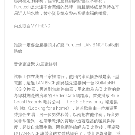
感與穩定的節奏，儘管刻意挑剔缺點也並不容易，
Furutech是永遠不會買錯的品牌，而且價格總是保持在平
易近人的水準，替小資發燒友帶來音樂幸福的橋樑。
內文取自MY-HiEND
誰說一定要金屬接頭才好聽-Furutech LAN-8 NCF Cat8 網
路線
音像更凝聚 力度更鮮明
試聽工作在我自己家裡進行，使用的串流播放機是桌上型
電腦，透過 LAN-8NCF 網路線先連接到一台 SOtM sNH-
10G 交換器，再連到無線路由器，用來做為 A/B 比對的參
考線材則是機房級的 Belden Cat6 網路線。首先播放 Blue
Coast Records 唱片公司「The E.S.E Sessions」精選集
第 1軌《Looking for a home》，這首歌曲由一位粗獷男
聲擔任主唱，另一位男聲和聲，以兩把吉他伴奏，錄音效
果非常優異，在清晰乾淨的質地中透著適當的暖意與厚
度，起伏自然而生動。兩條網路線經 A/B 比對後，明顯發
現 LAN-8 NCF 讓聲音的立體感提升了，聲音更為凝聚、浮