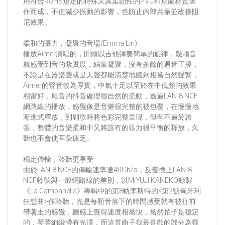
用符合RoHS規定的特殊又具柔韌性的PVC和尼龍材質製
作⽽成，不但減少振動的影響，也防止內部共振並改善阻
尼效果。
柔和的張力，凝聚的音場(Emma Lin)
播放Aimer演唱的
，開頭以吉他彈奏簡單的旋律，幾顆音
就感受到音的紮實度，結象凝聚，沒有多餘的迴音干擾，
不論是在器樂聲或是人聲都能清楚地聽到相當自然聲響，
Aimer的聲音較為厚實，中氣十足以至於在中低頻的效果
相當好，尾音的抖音處理很自然的流動，透過LAN-8 NCF
網路線的播放，感覺像是音樂很完整的被包覆，在慢慢地
漸進式釋放，到副歌時將色彩完整呈現，但有不過於誇
張，整體的音樂柔和中又將該有的張力很平衡的釋放，久
聽也不會使耳朵疲乏。
穩定傳輸，聆聽更享受
由於LAN-8 NCF的傳輸速率達40Gb/s，反覆換上LAN-8
NCF聆聽與一般網路線的差別，以MIYUJI KANEKO錄製
《La Campanella》專輯中的第8軌李斯特的<第2號匈牙利
狂想曲>作聆聽，光是每顆音落下的時間感受就有被往前
帶著走的感覺，聽感上覺得速度相當快，當然拍子是穩定
的，琴聲細緻帶有光澤，而這首曲子我最喜歡的部分為彈