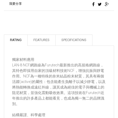
我要分享
RATING
FEATURES
SPECIFICATIONS
獨家材料應用
LAN-8 NCF網路線為Furutech最新推出的⾼規格網路線，
其特色即採用自家的頂級材料技術NCF，增強抗振與靜電
作用。NCF為一種特殊的奈米結晶粉末材質，其具有兩個
活躍(active)的屬性：包含能產生負離子以減少靜電，以及
將熱能轉換成遠紅外線，讓其成為絕佳的電子與機械上的
阻尼材質，並強化震動吸收效果。這項技術在Furutech近
年推出的許多產品上都能看⾒，也成為獨一無二的品牌識
別。
結構嚴謹、科學處理