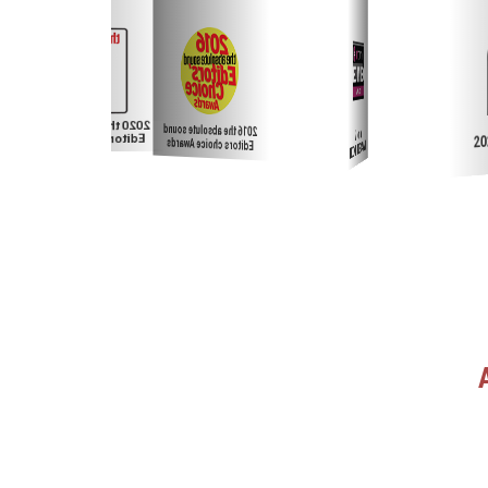
sound
2016 the absolute sound
AV Forums
2025影音极品器材大赏
ards
Editors choice Awards
RECOMMENDED AWARD
强烈推荐