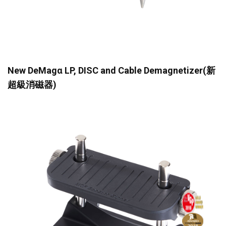
New DeMagα LP, DISC and Cable Demagnetizer(新
超級消磁器)