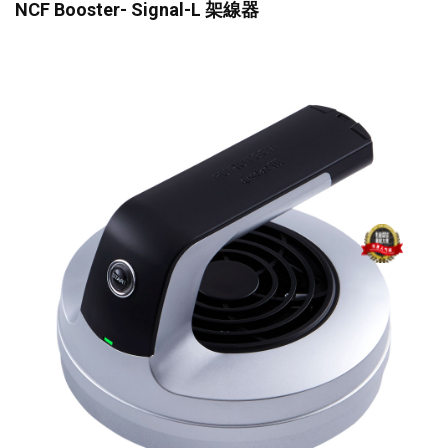
NCF Booster- Signal-L 架線器